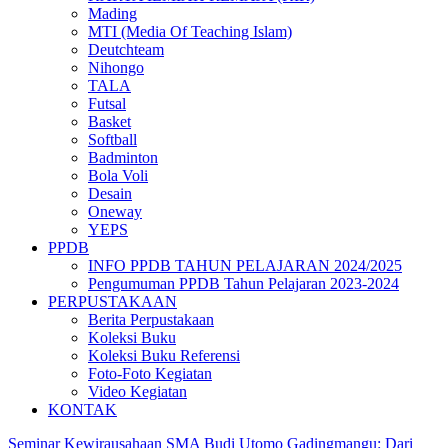
Mading
MTI (Media Of Teaching Islam)
Deutchteam
Nihongo
TALA
Futsal
Basket
Softball
Badminton
Bola Voli
Desain
Oneway
YEPS
PPDB
INFO PPDB TAHUN PELAJARAN 2024/2025
Pengumuman PPDB Tahun Pelajaran 2023-2024
PERPUSTAKAAN
Berita Perpustakaan
Koleksi Buku
Koleksi Buku Referensi
Foto-Foto Kegiatan
Video Kegiatan
KONTAK
Seminar Kewirausahaan SMA Budi Utomo Gadingmangu: Dari