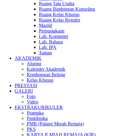
Ruang Tata Usaha
Ruang Bimbingan Konseling
Ruang Kelas Khusus
Ruang Kelas Reguler
Masjid
Perpustakaan
Lab. Komputer
Lab. Bahasa
Lab. IPA
Taman
AKADEMIK
Alumni
Kalender Akademik
Rombongan Belajar
Kelas Khusus
PRESTASI
GALERI
Foto
Video
EKSTRAKURIKULER
Pramuka
Paskibraka
PMR (Palang Merah Remaja)
PKS
KARYA ILMIAH REMAJA (KIR)