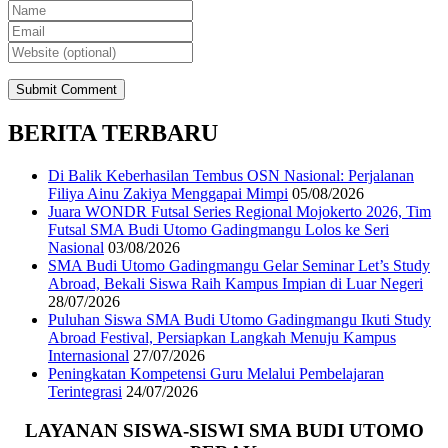
BERITA TERBARU
Di Balik Keberhasilan Tembus OSN Nasional: Perjalanan
Filiya Ainu Zakiya Menggapai Mimpi
05/08/2026
Juara WONDR Futsal Series Regional Mojokerto 2026, Tim
Futsal SMA Budi Utomo Gadingmangu Lolos ke Seri
Nasional
03/08/2026
SMA Budi Utomo Gadingmangu Gelar Seminar Let’s Study
Abroad, Bekali Siswa Raih Kampus Impian di Luar Negeri
28/07/2026
Puluhan Siswa SMA Budi Utomo Gadingmangu Ikuti Study
Abroad Festival, Persiapkan Langkah Menuju Kampus
Internasional
27/07/2026
Peningkatan Kompetensi Guru Melalui Pembelajaran
Terintegrasi
24/07/2026
LAYANAN SISWA-SISWI SMA BUDI UTOMO