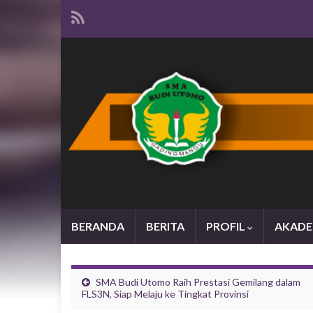
BERANDA
BERITA
PROFIL
AKADE
SMA Budi Utomo Raih Prestasi Gemilang dalam
FLS3N, Siap Melaju ke Tingkat Provinsi