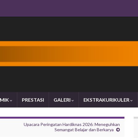
MIK
PRESTASI
GALERI
EKSTRAKURIKULER
Upacara Peringatan Hardiknas 2026: Meneguhkan
Semangat Belajar dan Berkarya