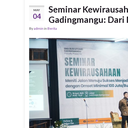
Seminar Kewirausa
MAY
04
Gadingmangu: Dari 
By
admin
in
Berita