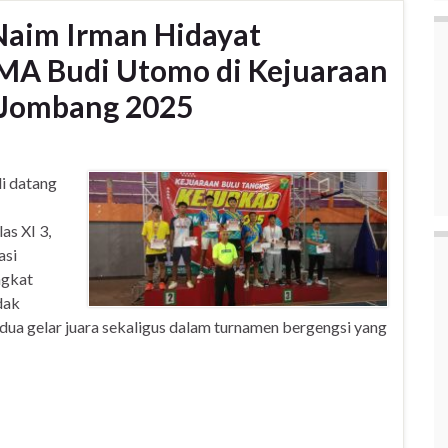
Naim Irman Hidayat
A Budi Utomo di Kejuaraan
 Jombang 2025
i datang
as XI 3,
asi
ngkat
dak
a gelar juara sekaligus dalam turnamen bergengsi yang