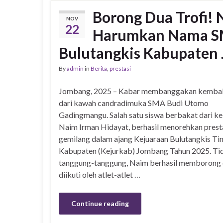
Borong Dua Trofi! 
NOV
22
Harumkan Nama SM
Bulutangkis Kabupaten
By
admin
in
Berita
,
prestasi
Jombang, 2025 – Kabar membanggakan kembal
dari kawah candradimuka SMA Budi Utomo
Gadingmangu. Salah satu siswa berbakat dari kel
Naim Irman Hidayat, berhasil menorehkan prest
gemilang dalam ajang Kejuaraan Bulutangkis Ti
Kabupaten (Kejurkab) Jombang Tahun 2025. Ti
tanggung-tanggung, Naim berhasil memborong du
diikuti oleh atlet-atlet …
Continue reading