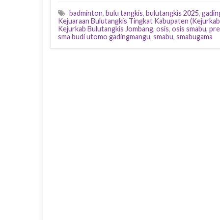
badminton
,
bulu tangkis
,
bulutangkis 2025
,
gadi
Kejuaraan Bulutangkis Tingkat Kabupaten (Kejurka
Kejurkab Bulutangkis Jombang
,
osis
,
osis smabu
,
pre
sma budi utomo gadingmangu
,
smabu
,
smabugama