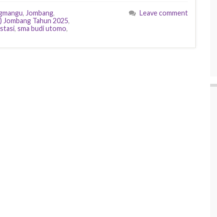
ngmangu
,
Jombang
,
Leave comment
b) Jombang Tahun 2025
,
stasi
,
sma budi utomo
,