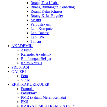
Ruang Tata Usaha
Ruang Bimbingan Konseling
Ruang Kelas Khusus
Ruang Kelas Reguler
Masjid
Perpustakaan
Lab. Komputer
Lab. Bahasa
Lab. IPA
Taman
AKADEMIK
Alumni
Kalender Akademik
Rombongan Belajar
Kelas Khusus
PRESTASI
GALERI
Foto
Video
EKSTRAKURIKULER
Pramuka
Paskibraka
PMR (Palang Merah Remaja)
PKS
KARYA ILMIAH REMAJA (KIR)