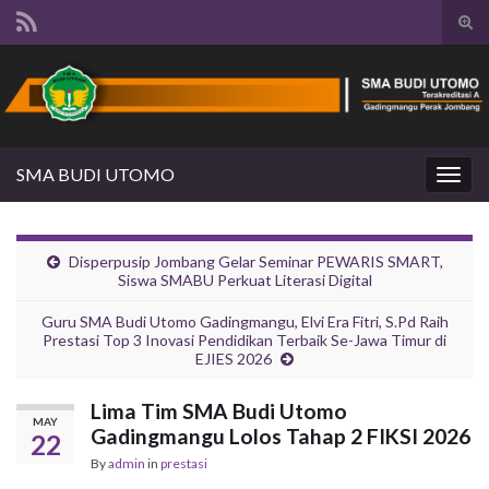
Tog
sear
Search for:
for
SMA BUDI UTOMO
Togg
navig
Disperpusip Jombang Gelar Seminar PEWARIS SMART,
Siswa SMABU Perkuat Literasi Digital
Guru SMA Budi Utomo Gadingmangu, Elvi Era Fitri, S.Pd Raih
Prestasi Top 3 Inovasi Pendidikan Terbaik Se-Jawa Timur di
EJIES 2026
Lima Tim SMA Budi Utomo
MAY
Gadingmangu Lolos Tahap 2 FIKSI 2026
22
By
admin
in
prestasi