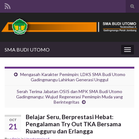
Tog
sear
Search for:
for
SMA BUDI UTOMO
Togg
navig
Mengasah Karakter Pemimpin: LDKS SMA Budi Utomo
Gadingmangu Lahirkan Generasi Unggul
Serah Terima Jabatan OSIS dan MPK SMA Budi Utomo
Gadingmangu: Wujud Regenerasi Pemimpin Muda yang
Berintegritas
Belajar Seru, Berprestasi Hebat:
OCT
Pengalaman Try Out TKA Bersama
21
Ruangguru dan Erlangga
By
admin
in
Uncategorized