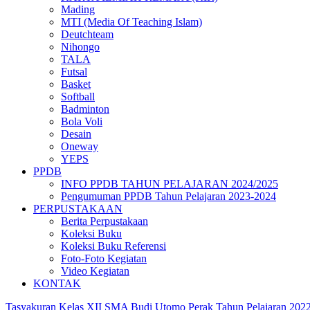
Mading
MTI (Media Of Teaching Islam)
Deutchteam
Nihongo
TALA
Futsal
Basket
Softball
Badminton
Bola Voli
Desain
Oneway
YEPS
PPDB
INFO PPDB TAHUN PELAJARAN 2024/2025
Pengumuman PPDB Tahun Pelajaran 2023-2024
PERPUSTAKAAN
Berita Perpustakaan
Koleksi Buku
Koleksi Buku Referensi
Foto-Foto Kegiatan
Video Kegiatan
KONTAK
Tasyakuran Kelas XII SMA Budi Utomo Perak Tahun Pelajaran 202