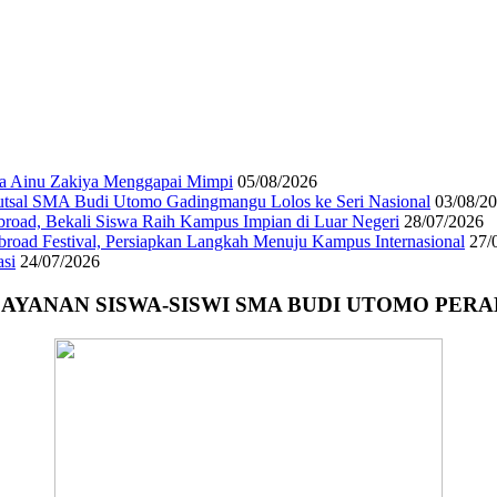
iya Ainu Zakiya Menggapai Mimpi
05/08/2026
utsal SMA Budi Utomo Gadingmangu Lolos ke Seri Nasional
03/08/2
oad, Bekali Siswa Raih Kampus Impian di Luar Negeri
28/07/2026
oad Festival, Persiapkan Langkah Menuju Kampus Internasional
27/
asi
24/07/2026
AYANAN SISWA-SISWI SMA BUDI UTOMO PER