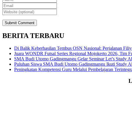
BERITA TERBARU
Di Balik Keberhasilan Tembus OSN Nasional: Perjalanan Fil
Juara WONDR Futsal Series Regional Mojokerto 2026, Tim F
SMA Budi Utomo Gadingmangu Gelar Seminar Let’s Study Abr
Puluhan Siswa SMA Budi Utomo Gadingmangu Ikuti Study Abr
Peningkatan Kompetensi Guru Melalui Pembelajaran Terintegr
L