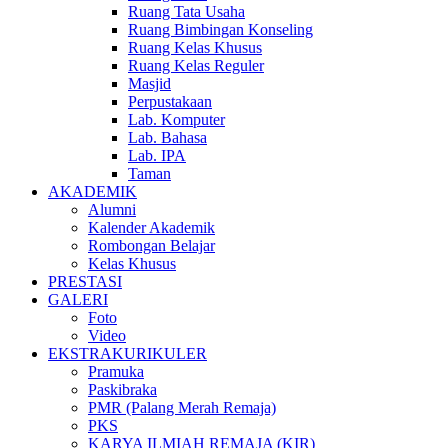
Ruang Tata Usaha
Ruang Bimbingan Konseling
Ruang Kelas Khusus
Ruang Kelas Reguler
Masjid
Perpustakaan
Lab. Komputer
Lab. Bahasa
Lab. IPA
Taman
AKADEMIK
Alumni
Kalender Akademik
Rombongan Belajar
Kelas Khusus
PRESTASI
GALERI
Foto
Video
EKSTRAKURIKULER
Pramuka
Paskibraka
PMR (Palang Merah Remaja)
PKS
KARYA ILMIAH REMAJA (KIR)