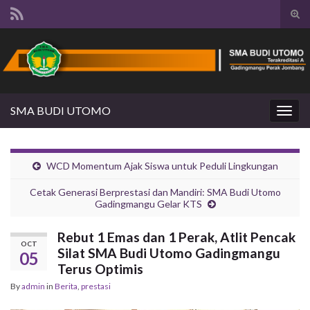
Tog
sear
Search for:
for
SMA BUDI UTOMO
Togg
navig
WCD Momentum Ajak Siswa untuk Peduli Lingkungan
Cetak Generasi Berprestasi dan Mandiri: SMA Budi Utomo
Gadingmangu Gelar KTS
Rebut 1 Emas dan 1 Perak, Atlit Pencak
OCT
Silat SMA Budi Utomo Gadingmangu
05
Terus Optimis
By
admin
in
Berita
,
prestasi