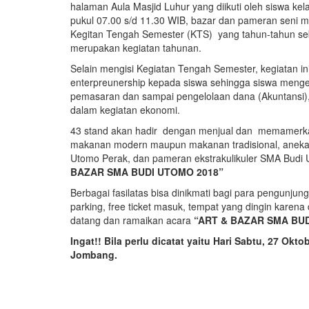
halaman Aula Masjid Luhur yang diikuti oleh siswa kela
pukul 07.00 s/d 11.30 WIB, bazar dan pameran seni 
Kegitan Tengah Semester (KTS) yang tahun-tahun sebel
merupakan kegiatan tahunan.
Selain mengisi Kegiatan Tengah Semester, kegiatan i
enterpreunership kepada siswa sehingga siswa menge
pemasaran dan sampai pengelolaan dana (Akuntansi), d
dalam kegiatan ekonomi.
43 stand akan hadir dengan menjual dan memamerkan
makanan modern maupun makanan tradisional, aneka 
Utomo Perak, dan pameran ekstrakulikuler SMA Budi
BAZAR SMA BUDI UTOMO 2018”
Berbagai fasilatas bisa dinikmati bagi para pengunjung
parking, free ticket masuk, tempat yang dingin karena 
datang dan ramaikan acara
“ART & BAZAR SMA BUD
Ingat!! Bila perlu dicatat yaitu Hari Sabtu, 27 O
Jombang.