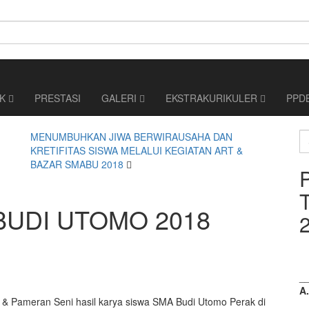
IK
PRESTASI
GALERI
EKSTRAKURIKULER
PPD
S
MENUMBUHKAN JIWA BERWIRAUSAHA DAN
fo
KRETIFITAS SISWA MELALUI KEGIATAN ART &
BAZAR SMABU 2018
BUDI UTOMO 2018
_
A
 & Pameran Seni hasil karya siswa SMA Budi Utomo Perak di