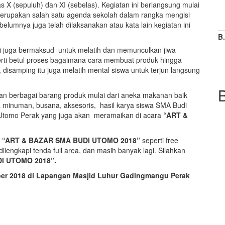
s X (sepuluh) dan XI (sebelas). Kegiatan ini berlangsung mulai
merupakan salah satu agenda sekolah dalam rangka mengisi
umnya juga telah dilaksanakan atau kata lain kegiatan ini
_
B
ni juga bermaksud untuk melatih dan memunculkan jiwa
rti betul proses bagaimana cara membuat produk hingga
isamping itu juga melatih mental siswa untuk terjun langsung
 berbagai barang produk mulai dari aneka makanan baik
minuman, busana, aksesoris, hasil karya siswa SMA Budi
 Utomo Perak yang juga akan meramaikan di acara
“ART &
“ART & BAZAR SMA BUDI UTOMO 2018”
seperti free
dilengkapi tenda full area, dan masih banyak lagi. Silahkan
I UTOMO 2018”.
ktober 2018 di Lapangan Masjid Luhur Gadingmangu Perak