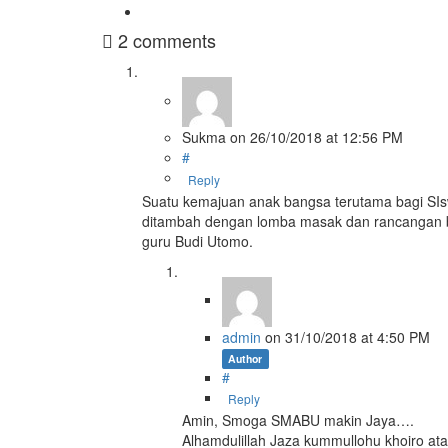
2 comments
Sukma
on
26/10/2018
at 12:56 PM
#
Reply
Suatu kemajuan anak bangsa terutama bagi SI
ditambah dengan lomba masak dan rancangan b
guru Budi Utomo.
admin
on
31/10/2018
at 4:50 PM
Author
#
Reply
Amin, Smoga SMABU makin Jaya….
Alhamdulillah Jaza kummullohu khoiro a