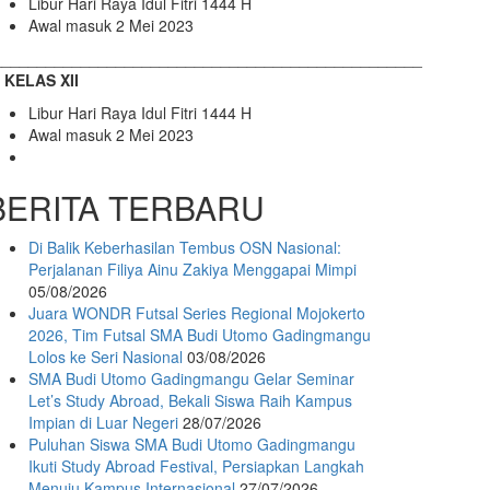
Libur Hari Raya Idul Fitri 1444 H
Awal masuk 2 Mei 2023
_________________________________________________
. KELAS XII
Libur Hari Raya Idul Fitri 1444 H
Awal masuk 2 Mei 2023
BERITA TERBARU
Di Balik Keberhasilan Tembus OSN Nasional:
Perjalanan Filiya Ainu Zakiya Menggapai Mimpi
05/08/2026
Juara WONDR Futsal Series Regional Mojokerto
2026, Tim Futsal SMA Budi Utomo Gadingmangu
Lolos ke Seri Nasional
03/08/2026
SMA Budi Utomo Gadingmangu Gelar Seminar
Let’s Study Abroad, Bekali Siswa Raih Kampus
Impian di Luar Negeri
28/07/2026
Puluhan Siswa SMA Budi Utomo Gadingmangu
Ikuti Study Abroad Festival, Persiapkan Langkah
Menuju Kampus Internasional
27/07/2026