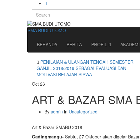
Search
for:
SMA BUDI UTOMO
BERANDA
BERITA
PROFIL
AKADEM
PENILAIAN & ULANGAN TENGAH SEMESTER
GANJIL 2018/2019 SEBAGAI EVALUASI DAN
MOTIVASI BELAJAR SISWA
Oct
26
ART & BAZAR SMA 
By
admin
in
Uncategorized
Art & Bazar SMABU 2018
Gadingmangu-
Sabtu, 27 Oktober akan digelar Bazar