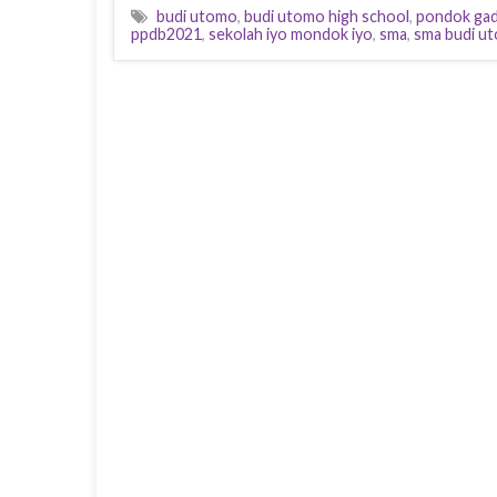
budi utomo
,
budi utomo high school
,
pondok gad
ppdb2021
,
sekolah iyo mondok iyo
,
sma
,
sma budi u