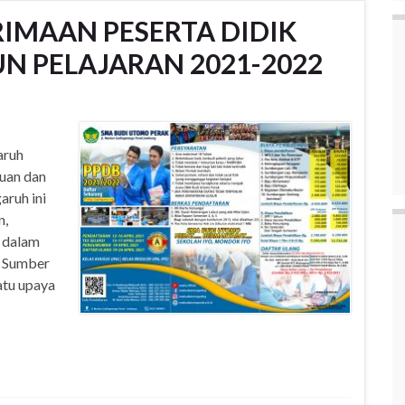
IMAAN PESERTA DIDIK
UN PELAJARAN 2021-2022
aruh
uan dan
aruh ini
n,
 dalam
n Sumber
atu upaya