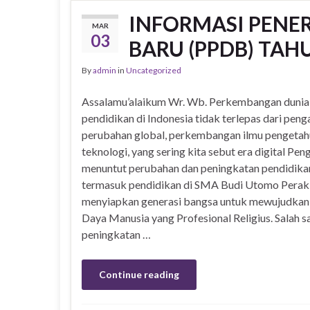
INFORMASI PENER
MAR
03
BARU (PPDB) TAH
By
admin
in
Uncategorized
Assalamu’alaikum Wr. Wb. Perkembangan dunia
pendidikan di Indonesia tidak terlepas dari peng
perubahan global, perkembangan ilmu pengetah
teknologi, yang sering kita sebut era digital Peng
menuntut perubahan dan peningkatan pendidika
termasuk pendidikan di SMA Budi Utomo Perak
menyiapkan generasi bangsa untuk mewujudka
Daya Manusia yang Profesional Religius. Salah s
peningkatan …
Continue reading