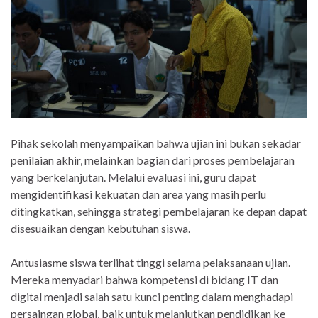
Pihak sekolah menyampaikan bahwa ujian ini bukan sekadar
penilaian akhir, melainkan bagian dari proses pembelajaran
yang berkelanjutan. Melalui evaluasi ini, guru dapat
mengidentifikasi kekuatan dan area yang masih perlu
ditingkatkan, sehingga strategi pembelajaran ke depan dapat
disesuaikan dengan kebutuhan siswa.
Antusiasme siswa terlihat tinggi selama pelaksanaan ujian.
Mereka menyadari bahwa kompetensi di bidang IT dan
digital menjadi salah satu kunci penting dalam menghadapi
persaingan global, baik untuk melanjutkan pendidikan ke