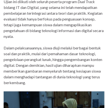
Ujian ini diikuti oleh seluruh peserta program
Dual Track
bidang IT dan Digital, yang selama ini telah mendapatkan
pembelajaran terintegrasi antara teori dan praktik. Kegiatan
evaluasi tidak hanya berfokus pada penguasaan konsep,
tetapi juga kemampuan siswa dalam mengaplikasikan
pengetahuan di bidang teknologi informasi dan digital secara
nyata.
Dalam pelaksanaannya, siswa diuji melalui berbagai bentuk
soal dan praktik, mulai dari pemahaman dasar teknologi,
pengelolaan perangkat lunak, hingga pengembangan konten
digital. Dengan demikian, hasil ujian diharapkan mampu
memberikan gambaran menyeluruh tentang kesiapan siswa
dalam menghadapi tantangan di dunia teknologi yang terus
berkembang.