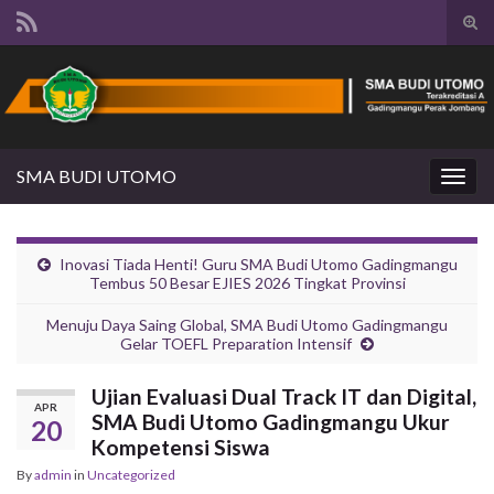
Tog
sear
Search for:
for
SMA BUDI UTOMO
Togg
navig
Inovasi Tiada Henti! Guru SMA Budi Utomo Gadingmangu
Tembus 50 Besar EJIES 2026 Tingkat Provinsi
Menuju Daya Saing Global, SMA Budi Utomo Gadingmangu
Gelar TOEFL Preparation Intensif
Ujian Evaluasi Dual Track IT dan Digital,
APR
SMA Budi Utomo Gadingmangu Ukur
20
Kompetensi Siswa
By
admin
in
Uncategorized