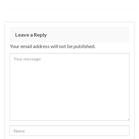
Leave a Reply
Your email address will not be published.