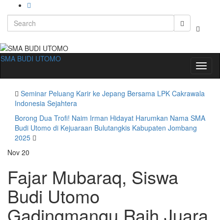
Search
Toggle
for:
search
form
SMA BUDI UTOMO
Toggl
naviga
Seminar Peluang Karir ke Jepang Bersama LPK Cakrawala
Indonesia Sejahtera
Borong Dua Trofi! Naim Irman Hidayat Harumkan Nama SMA
Budi Utomo di Kejuaraan Bulutangkis Kabupaten Jombang
2025
Nov
20
Fajar Mubaraq, Siswa
Budi Utomo
Gadingmangu Raih Juara