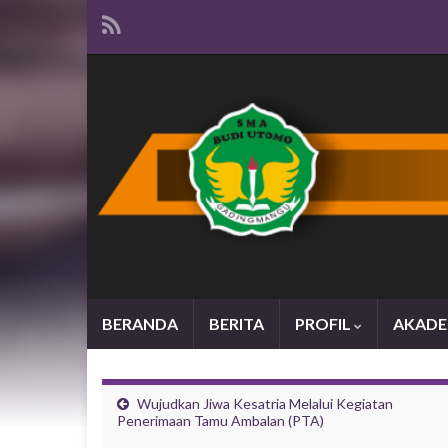
BERANDA
BERITA
PROFIL
AKADE
Wujudkan Jiwa Kesatria Melalui Kegiatan
Penerimaan Tamu Ambalan (PTA)