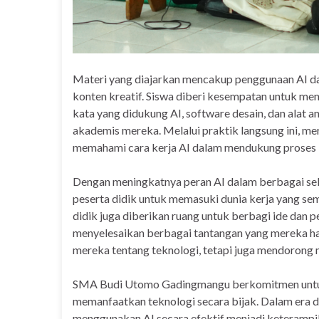
Materi yang diajarkan mencakup penggunaan AI dal
konten kreatif. Siswa diberi kesempatan untuk men
kata yang didukung AI, software desain, dan alat 
akademis mereka. Melalui praktik langsung ini, me
memahami cara kerja AI dalam mendukung proses b
Dengan meningkatnya peran AI dalam berbagai se
peserta didik untuk memasuki dunia kerja yang sema
didik juga diberikan ruang untuk berbagi ide dan
menyelesaikan berbagai tantangan yang mereka ha
mereka tentang teknologi, tetapi juga mendorong m
SMA Budi Utomo Gadingmangu berkomitmen untuk 
memanfaatkan teknologi secara bijak. Dalam era 
menggunakan AI secara efektif menjadi keterampil