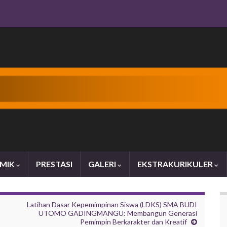
MIK
PRESTASI
GALERI
EKSTRAKURIKULER
Latihan Dasar Kepemimpinan Siswa (LDKS) SMA BUDI
UTOMO GADINGMANGU: Membangun Generasi
Pemimpin Berkarakter dan Kreatif