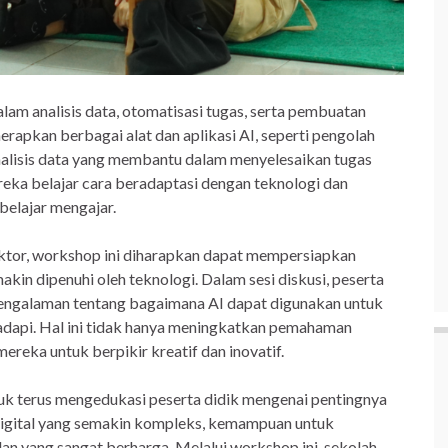
am analisis data, otomatisasi tugas, serta pembuatan
erapkan berbagai alat dan aplikasi AI, seperti pengolah
analisis data yang membantu dalam menyelesaikan tugas
reka belajar cara beradaptasi dengan teknologi dan
elajar mengajar.
ktor, workshop ini diharapkan dapat mempersiapkan
kin dipenuhi oleh teknologi. Dalam sesi diskusi, peserta
 pengalaman tentang bagaimana AI dapat digunakan untuk
dapi. Hal ini tidak hanya meningkatkan pemahaman
ereka untuk berpikir kreatif dan inovatif.
terus mengedukasi peserta didik mengenai pentingnya
digital yang semakin kompleks, kemampuan untuk
an yang sangat berharga. Melalui workshop ini, sekolah