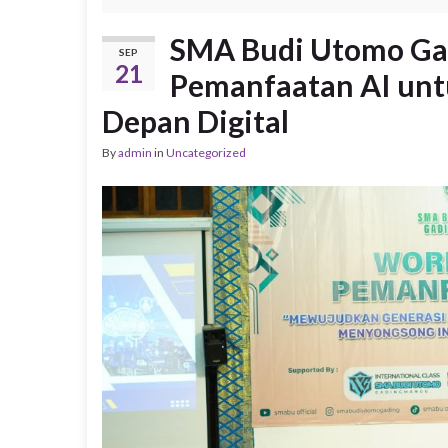
SMA Budi Utomo Ga
SEP
21
Pemanfaatan AI un
Depan Digital
By
admin
in
Uncategorized