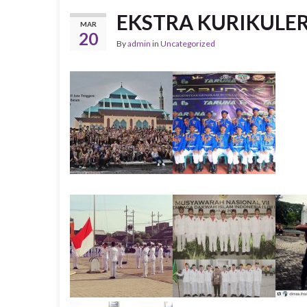
EKSTRA KURIKULE
MAR
20
By
admin
in
Uncategorized